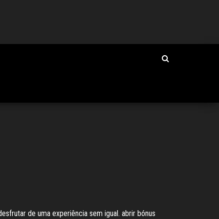
esfrutar de uma experiência sem igual. abrir bónus