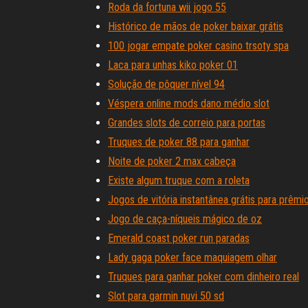
Roda da fortuna wii jogo 55
Histórico de mãos de poker baixar grátis
100 jogar empate poker casino trsoty spa
Laca para unhas kiko poker 01
Solução de pôquer nível 94
Véspera online mods dano médio slot
Grandes slots de correio para portas
Truques de poker 88 para ganhar
Noite de poker 2 max cabeça
Existe algum truque com a roleta
Jogos de vitória instantânea grátis para prêmi
Jogo de caça-níqueis mágico de oz
Emerald coast poker run paradas
Lady gaga poker face maquiagem olhar
Truques para ganhar poker com dinheiro real
Slot para garmin nuvi 50 sd