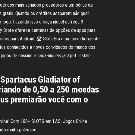
lots dos mais variados provedores e um bónus de
os grátis. Quando os créditos acabarem não quer
o jogo. Fazendo isso o caça níquel carrega 9
 Play Store oferece centenas de opções de apps para
tuitos para Android. 🏆 Slots Era é um novo horizonte
stos conhecidos e novos convidados do mundo dos
jogos de cassino e caça-níqueis jackpot. Instale
 Spartacus Gladiator of
iando de 0,50 a 250 moedas
cus premiarão você com o
o online! Com 100+ SLOTS em LAS Jogos Online
onto muito polêmico ,